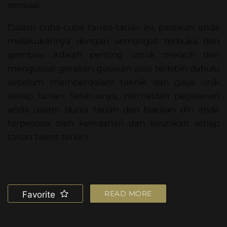
sensual.
Dalam cuba-cuba tarian-tarian ini, pastikan anda
melakukannya dengan semangat terbuka dan
gembira. Adalah penting untuk melatih dan
menguasai gerakan-gerakan asas terlebih dahulu
sebelum memperdalam teknik dan gaya unik
setiap tarian. Seterusnya, nikmatilah perjalanan
anda dalam dunia tarian dan biarkan diri anda
terpesona oleh keindahan dan keunikan setiap
tarian talent terkini.
READ MORE
Favorite