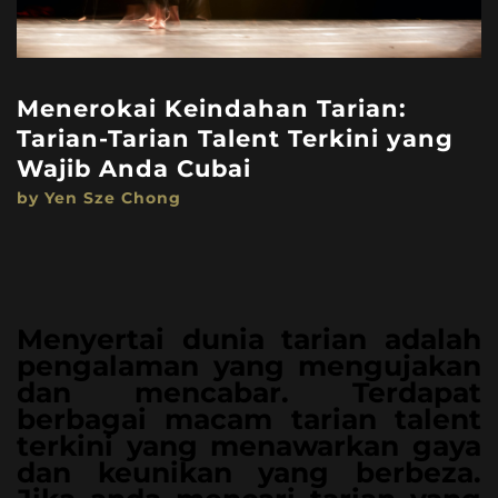
Menerokai Keindahan Tarian:
Tarian-Tarian Talent Terkini yang
Wajib Anda Cubai
by Yen Sze Chong
Menyertai dunia tarian adalah
pengalaman yang mengujakan
dan mencabar. Terdapat
berbagai macam tarian talent
terkini yang menawarkan gaya
dan keunikan yang berbeza.